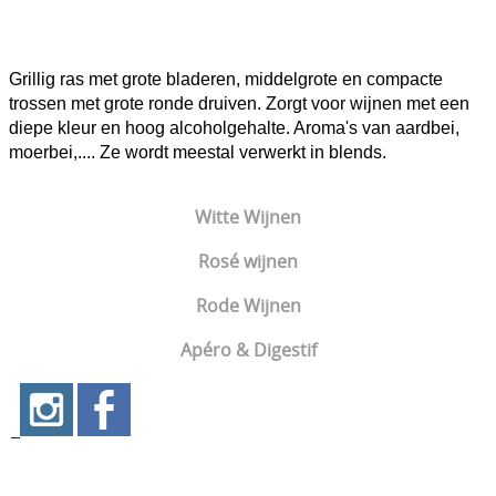
Callet
Can Axartell
Wijndegustaties
Gorgollasa
Tianna Negre
Grillig ras met grote bladeren, middelgrote en compacte
trossen met grote ronde druiven. Zorgt voor wijnen met een
Fogoneu
Bodegas Ribas
diepe kleur en hoog alcoholgehalte. Aroma's van aardbei,
Prensal Blanc
moerbei,.... Ze wordt meestal verwerkt in blends.
José Luis Ferrer
Giró Ros
Biniagual
Witte Wijnen
Rosé wijnen
Rode Wijnen
Apéro & Digestif