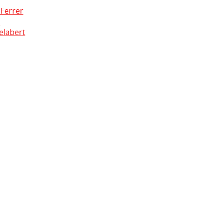
 Ferrer
l
elabert