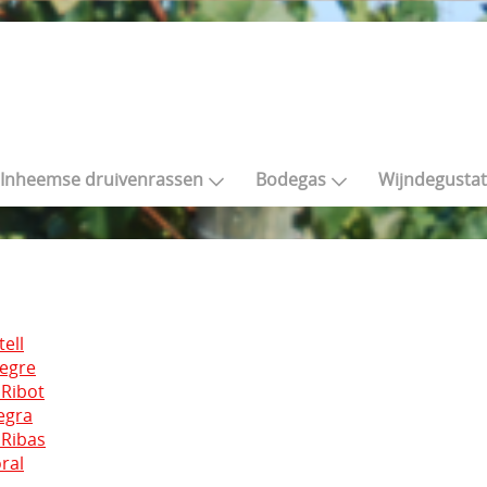
Inheemse druivenrassen
Bodegas
Wijndegustat
ell
egre
 Ribot
egra
Ribas
ral