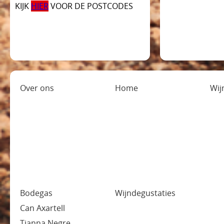
KIJK
HIER
VOOR DE POSTCODES
Over ons
Home
Wij
Bodegas
Wijndegustaties
Can Axartell
Tianna Negre