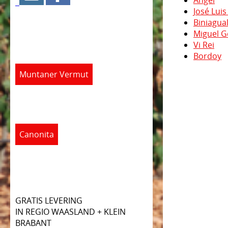
Angel
José Luis
Biniagua
Miguel G
Vi Rei
Bordoy
Muntaner Vermut
Canonita
GRATIS LEVERING
IN REGIO WAASLAND + KLEIN
BRABANT