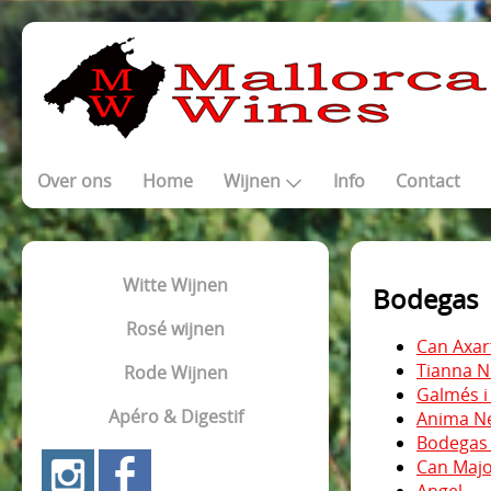
Over ons
Home
Wijnen
Info
Contact
Witte Wijnen
Bodegas
Rosé wijnen
Can Axart
Tianna N
Rode Wijnen
Galmés i
Apéro & Digestif
Anima N
Bodegas 
Can Majo